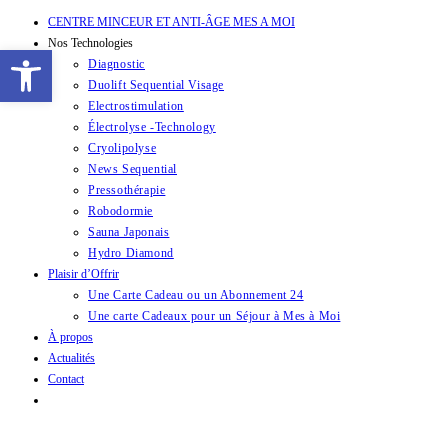
CENTRE MINCEUR ET ANTI-ÂGE MES A MOI
Nos Technologies
Ouvrir la barre d’outils
Diagnostic
Duolift Sequential Visage
Electrostimulation
Électrolyse -Technology
Cryolipolyse
News Sequential
Pressothérapie
Robodormie
Sauna Japonais
Hydro Diamond
Plaisir d’Offrir
Une Carte Cadeau ou un Abonnement 24
Une carte Cadeaux pour un Séjour à Mes à Moi
À propos
Actualités
Contact